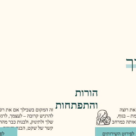
ך
הורות
והתפתחות
את רוצה
זה המקום בשבילך אם את רוצ
ת – בגוף,
להרגיש קרובה – לעצמך, לרג
 אותה כמרחב
שלך ולתינוק, ולבנות כבר מה
קשר של שקט, הבנה וחיבור.
לפירוט השירותים
לפי