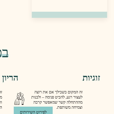
בכ
זוגיות
הריון
זה המקום בשבילך אם את רוצה
זה
לעצור רגע, להביט פנימה – ולבנות
מו
מההתחלה קשר שמאפשר קרבה
ור
וצמיחה משותפת.
הב
לפירוט השירותים