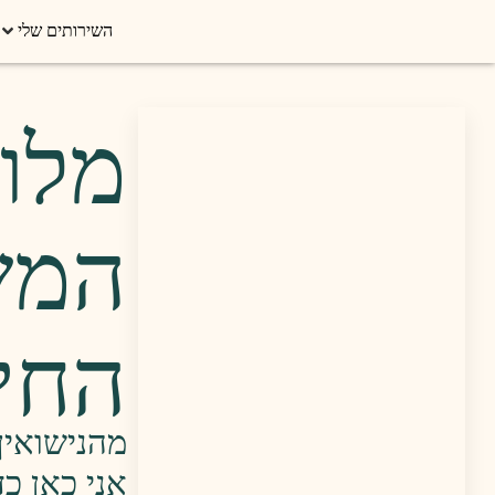
השירותים שלי
מלוו
המש
החי
מהנישואין
אני כאן כ