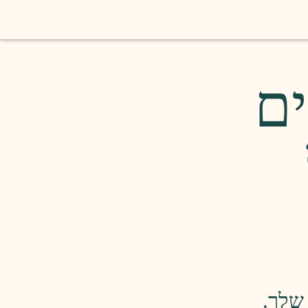
ים
 שלך.