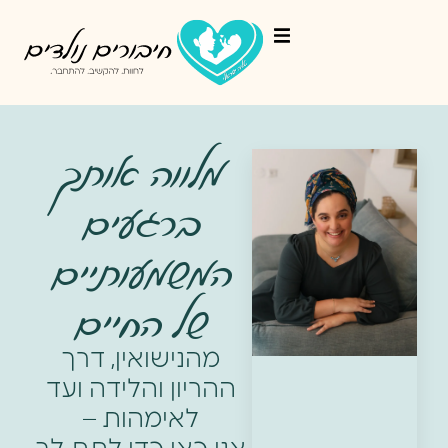
מלווה אותך
ברגעים
המשמעותיים
של החיים
מהנישואין, דרך
ההריון והלידה ועד
לאימהות –