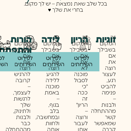
בכל שלב שאת נמצאת – יש לך מקום.
בחרי את שלך ♥️
זה
זה
זה
זה
זוגיות
לידה
הריון
הורות
המקום
המקום
המקום
המקום
והתפתחו
בשבילך
בשבילך
בשבילך
בשבילך
אם
אם
אם
אם
לפירוט
לפירוט
לפירוט
לפ
את
את
את
את
השירותים
השירותים
השירותים
השי
רוצה
לא
רוצה
רוצה
לעצור
מוכנה
להגיע
להרגיש
רגע,
לסבול
ללידה
קרובה
להביט
"כי
מוכנה
–
פנימה
ככה
באמת
לעצמך,
–
זה
–
לרגשות
ולבנות
הריון"
בגוף,
שלך
מההתחלה
–
בלב
ולתינוק,
קשר
ורוצה
ובמחשבה,
ולבנות
שמאפשר
לעבור
ולחוות
כבר
קרבה
אותו
אותה
מההתחלה