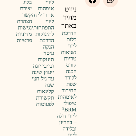
ליווי
בלוג
אימהות
יצירת
ניווט
אחרי לידה
קשר
מהיר
ליווי
הצהרת
באתר
התפתחותי
נגישות
הדרכת
לתינוקות
מדיניות
כלות
הדרכת
פרטיות
ליווי
הנקה
נשואות
עיסוי
טריות
תינוקות
קורס
ובייבי יוגה
הכנה
ייעוץ שינה
ללידה
עד גיל חצי
שפת
שנה
החיבור
קלינאות
לאימהות
תקשורת
טיפולי
לפעוטות
BRM
®
ליווי דולה
– בהריון
ובלידה
ליווי