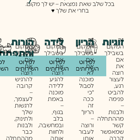
בכל שלב שאת נמצאת – יש לך מקום.
בחרי את שלך ♥️
זה
זה
זה
זה
זוגיות
לידה
הריון
הורות
המקום
המקום
המקום
המקום
והתפתחו
בשבילך
בשבילך
בשבילך
בשבילך
אם
אם
אם
אם
לפירוט
לפירוט
לפירוט
לפ
את
את
את
את
השירותים
השירותים
השירותים
השי
רוצה
לא
רוצה
רוצה
לעצור
מוכנה
להגיע
להרגיש
רגע,
לסבול
ללידה
קרובה
להביט
"כי
מוכנה
–
פנימה
ככה
באמת
לעצמך,
–
זה
–
לרגשות
ולבנות
הריון"
בגוף,
שלך
מההתחלה
–
בלב
ולתינוק,
קשר
ורוצה
ובמחשבה,
ולבנות
שמאפשר
לעבור
ולחוות
כבר
קרבה
אותו
אותה
מההתחלה