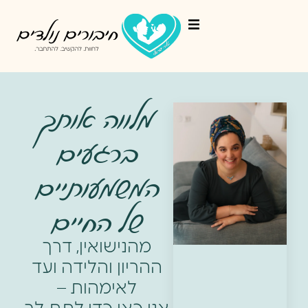
מלווה אותך
ברגעים
המשמעותיים
של החיים
מהנישואין, דרך
ההריון והלידה ועד
לאימהות –