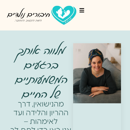
מלווה אותך
ברגעים
המשמעותיים
של החיים
מהנישואין, דרך
ההריון והלידה ועד
לאימהות –