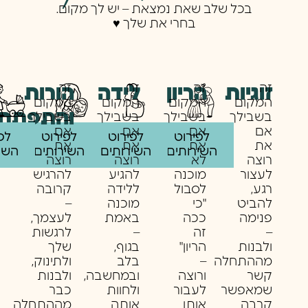
בכל שלב שאת נמצאת – יש לך מקום.
בחרי את שלך ♥️
זה
זה
זה
זה
זוגיות
לידה
הריון
הורות
המקום
המקום
המקום
המקום
והתפתחו
בשבילך
בשבילך
בשבילך
בשבילך
אם
אם
אם
אם
לפירוט
לפירוט
לפירוט
לפ
את
את
את
את
השירותים
השירותים
השירותים
השי
רוצה
לא
רוצה
רוצה
לעצור
מוכנה
להגיע
להרגיש
רגע,
לסבול
ללידה
קרובה
להביט
"כי
מוכנה
–
פנימה
ככה
באמת
לעצמך,
–
זה
–
לרגשות
ולבנות
הריון"
בגוף,
שלך
מההתחלה
–
בלב
ולתינוק,
קשר
ורוצה
ובמחשבה,
ולבנות
שמאפשר
לעבור
ולחוות
כבר
קרבה
אותו
אותה
מההתחלה