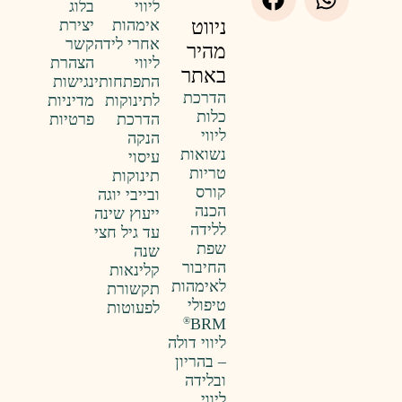
ליווי
בלוג
אימהות
יצירת
ניווט
אחרי לידה
קשר
מהיר
ליווי
הצהרת
באתר
התפתחותי
נגישות
הדרכת
לתינוקות
מדיניות
כלות
הדרכת
פרטיות
ליווי
הנקה
נשואות
עיסוי
טריות
תינוקות
קורס
ובייבי יוגה
הכנה
ייעוץ שינה
ללידה
עד גיל חצי
שפת
שנה
החיבור
קלינאות
לאימהות
תקשורת
טיפולי
לפעוטות
BRM
®
ליווי דולה
– בהריון
ובלידה
ליווי