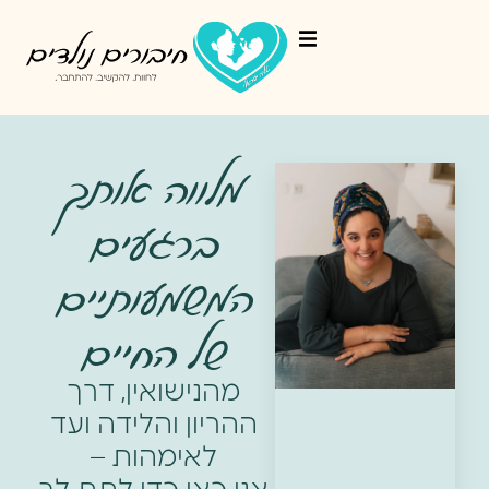
מלווה אותך
ברגעים
המשמעותיים
של החיים
מהנישואין, דרך
ההריון והלידה ועד
לאימהות –