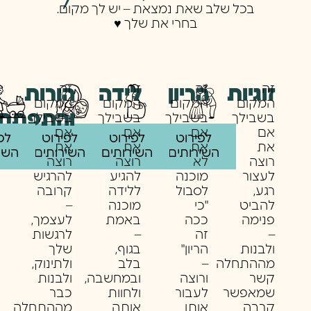
בכל שלב שאת נמצאת – יש לך מקום.
בחרי את שלך ♥️
זה
זה
זה
זה
זוגיות
לידה
הריון
הורות
המקום
המקום
המקום
המקום
והתפתחו
בשבילך
בשבילך
בשבילך
בשבילך
אם
אם
אם
אם
לפירוט
לפירוט
לפירוט
לפ
את
את
את
את
השירותים
השירותים
השירותים
השי
רוצה
לא
רוצה
רוצה
לעצור
מוכנה
להגיע
להרגיש
רגע,
לסבול
ללידה
קרובה
להביט
"כי
מוכנה
–
פנימה
ככה
באמת
לעצמך,
–
זה
–
לרגשות
ולבנות
הריון"
בגוף,
שלך
מההתחלה
–
בלב
ולתינוק,
קשר
ורוצה
ובמחשבה,
ולבנות
שמאפשר
לעבור
ולחוות
כבר
קרבה
אותו
אותה
מההתחלה