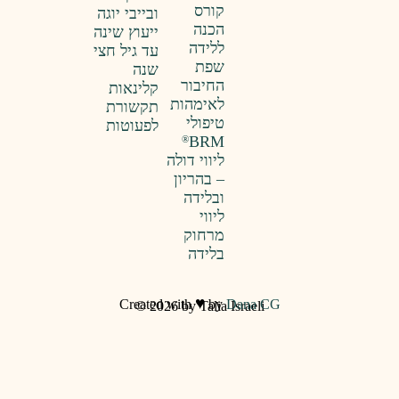
קורס
ובייבי יוגה
הכנה
ייעוץ שינה
ללידה
עד גיל חצי
שפת
שנה
החיבור
קלינאות
לאימהות
תקשורת
טיפולי
לפעוטות
BRM
®
ליווי דולה
– בהריון
ובלידה
ליווי
מרחוק
בלידה
♥
Created with
by
D
© 2026 by Talia Is