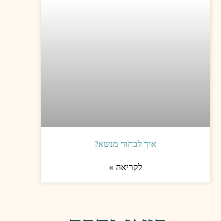
ור מנשא?
יאה »