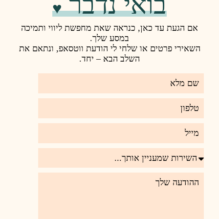
 נדבר
♥️
ראה שאת מחפשת ליווי ותמיכה
במסע שלך.
חי לי הודעת ווטסאפ, ונתאם את
ב הבא – יחד.