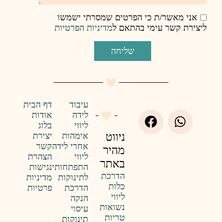
רטים שמסרתי ישמשו
אם ל
מדיניות הפרטיות
ליחה
עיבוד
דף הבית
לידה
אודות
ליווי
בלוג
אימהות
יצירת
ניווט
אחרי לידה
קשר
מהיר
ליווי
הצהרת
באתר
התפתחותי
נגישות
הדרכת
לתינוקות
מדיניות
כלות
הדרכת
פרטיות
ליווי
הנקה
נשואות
עיסוי
טריות
תינוקות