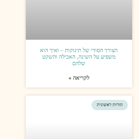
ינוקות – ואיך הוא
ה, האכילה והשקט
להם
יאה »