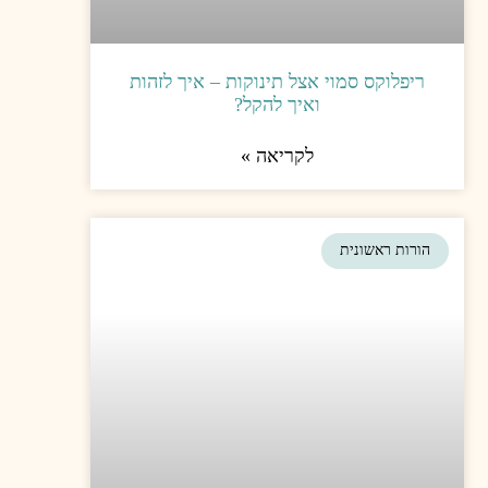
תינוקות – איך לזהות
 להקל?
יאה »