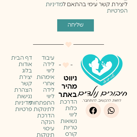
ליצירת קשר עימי בהתאם ל
מדיניות
הפרטיות
שליחה
עיבוד
דף הבית
לידה
אודות
ליווי
בלוג
אימהות
יצירת
ניווט
אחרי
קשר
מהיר
לידה
הצהרת
באתר
ליווי
נגישות
הדרכת
התפתחותי
מדיניות
כלות
לתינוקות
פרטיות
ליווי
הדרכת
נשואות
הנקה
טריות
עיסוי
קורס
תינוקות